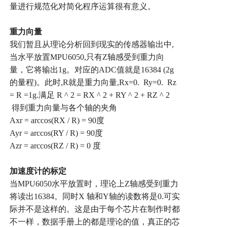
量进行规范化对简化程序运算很有意义。
重力向量
我们暂且从理论分析回到现实的传感器输出中
,
当水平放置
MPU6050,
只有
Z
轴感受到重力向
量，它将输出
1g
。对应的
ADC
值就是
16384 (2g
的量程
)
。此时
,R
就是重力向量
,Rx=0. Ry=0. Rz
= R =1g.
满足
R ^ 2 = RX ^ 2 + RY ^ 2 + RZ ^ 2
得到重力向量与各个轴的夹角
Axr = arccos(RX / R) = 90
度
Ayr = arccos(RY / R) = 90
度
Azr = arccos(RZ / R) = 0
度
加速度计的标定
当
MPU6050
水平放置时，理论上
Z
轴感受到重力
将读出
16384
。同时
X
轴和
Y
轴的读数将是
0.
可实
际并不是这样的。这是由于每个芯片在制作时都
不一样，数据手册上的都是理论的值，真正的芯