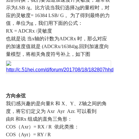
示为
LSB /g
。比方说当我们选择
2g
的量程时，对
应的灵敏度
= 16384 LSB/ G
。为了得到最终的力
值，单位为
g
，我们用下面的公式：
RX = ADCRx /
灵敏度
也就是说
当
x
轴的计数为
ADCRx
时，那么对应
的加速度值就是
(ADCRx/16384)g.
回到加速度向
量模型，将相关角度符号补上，如下图
方向余弦
我们感兴趣的是向量
R
和
X
、
Y
、
Z
轴之间的角
度，将它们定义为
Axr Ayr Azr.
可以看到
由
R
和
Rx
组成的直角三角形：
COS
（
Axr
）
= RX / R
依此类推：
COS
（
Ayr
）
= RY / R