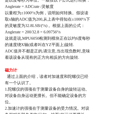
是以度每秒为单位。一般按以下公式进行转换：
Anglerate = ADCrate /
灵敏度
以量程为
±1000º/s
为例，说明如何转换。假设读
取
x
轴的
ADC
值为
200,
从上表中得知在
±1000º/s
下
的灵敏度为
32.8LSB/(º/s)
。根据上面的公式：
Anglerate = 200/32.8 = 6.09756º/s
这就是说
,MPU6050
检测到模块正在以约
6
度每秒
的速度绕
X
轴
(
或者叫在
YZ
平面上
)
旋转
.
ADC
值并不都是正的
,
请注意
,
当出现负数时
,
意味
着该设备从现有的正方向相反的方向旋转
.
磁力计
通过上面的介绍，读者对加速度和陀螺仪已经
有一个认识了。
1.
陀螺仪的强项在于测量设备自身的旋转运动。
对设备自身运动更擅长。但不能确定设备的方
位。
2.
加速计的强项在于测量设备的受力情况。对设