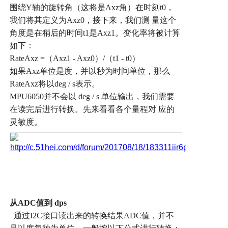
围绕
Y
轴的旋转角（这将是
Axz
角）在时刻
t0
，
我们将其定义为
Axz0
，接下来，我们测
量这个
角度是在稍后的时间
t1
是
Axz1
。变化率将被计算
如下：
RateAxz =
（
Axz1 - Axz0
）
/
（
t1 - t0
）
如果
Axz
单位是度，并以秒为时间单位，那么
RateAxz
将以
deg / s
表示。
MPU6050
并不会以
deg / s
单位输出，我们需要
在读完后进行转换。先来看看各个量程对
应的
灵敏度。
从
ADC
值到
dps
通过
I2C
接口读出来的转换结果
ADC
值，并不