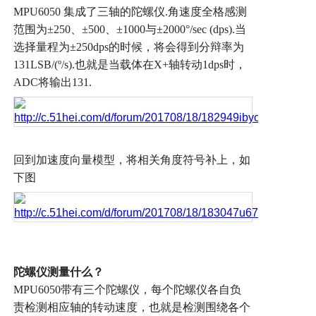
MPU6050
集成了三轴的陀螺仪
.
角速度全格感测
范围为
±250
、
±500
、
±1000
与
±2000°/sec (dps).
当
选择量程为
±250dps
的时候，将会得到分辩率为
131LSB/(º/s).
也就是当载体在
X+
轴转动
1dps
时，
ADC
将输出
131.
回到加速度向量模型，将相关角度符号补上，如
下图
陀螺仪测量什么？
MPU6050
带有三个陀螺仪，每个陀螺仪各自负
责检测相应轴的转动速度，也就是检测围绕各个