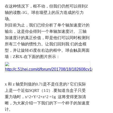
在这种情况下，框不动，但我们仍然可以得到
Z
轴的读数
-1G
。球在墙壁上的压力造成的引力
场。
到目前为止，我们已经分析了单个轴加速度计的
输出，这是你会得到一个单轴加速度计。
三轴
加速度计的真正价值，即是他们可以同时检测到
所有三个轴的惯性力。让我们回到我
们的盒模
型，并让旋转
45
度在右边的框中。球会触及两面
墙：
Z
和
X-
在下面的图片所示：
x
和
z
轴受到值的
0.71
是不是任意的
?
它们实际
上是一个近似
SQRT
（
1/2
）
.
要知道当盒子只受
重力场时，
x^2+Y^2+z^2 =1g
这将变得更加清
晰，为大家介绍一下我们的下一个样子的加速度
计。