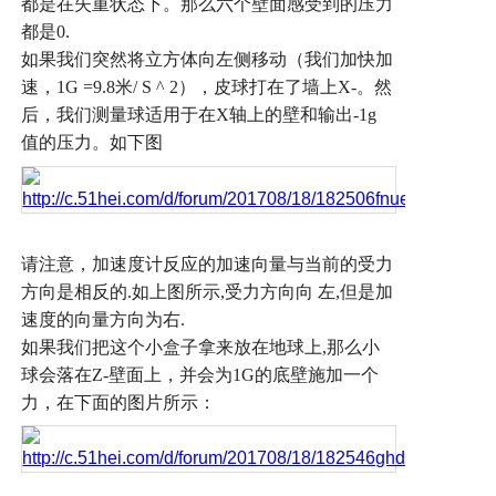
都是在失重状态下。那么六个壁面感受到的压力
都是
0.
如果我们突然将立方体向左侧移动（我们加快加
速，
1G =9.8
米
/ S ^ 2
），皮球打在了墙上
X-
。然
后，我们测量球适用于在
X
轴上的壁和输出
-1g
值的压力。如下图
请注意，加速度计反应的加速向量与当前的受力
方向是相反的
.
如上图所示
,
受力方向向
左
,
但是加
速度的向量方向为右
.
如果我们把这个小盒子拿来放在地球上
,
那么小
球会落在
Z-
壁面上，并会为
1G
的底壁施加一个
力，在下面的图片所示：