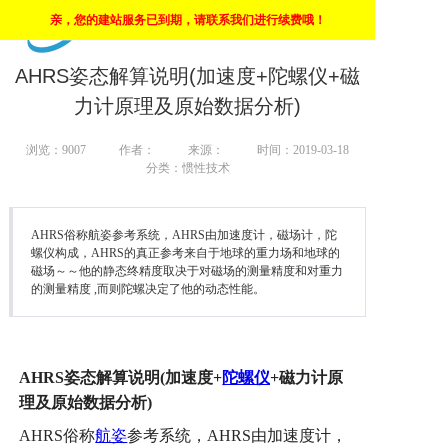
亲，您的建站服务已到期，请联系我们进行续费哦！
上海市高新技术企业
首页
AHRS姿态解算说明(加速度+陀螺仪+磁
力计原理及原始数据分析)
惯导
浏览：
9007
作者：
来源：
时间：2019-03-18
陀螺仪
分类：惯性技术
角速度仪
AHRS俗称航姿参考系统，AHRS由加速度计，磁场计，陀
倾角传感器
螺仪构成，AHRS的真正参考来自于地球的重力场和地球的
磁场～～他的静态终精度取决于对磁场的测量精度和对重力
的测量精度 ,而则陀螺决定了他的动态性能。
自动安平基座
AHRS
姿态解算说明
(
加速度
+
陀螺仪
+
磁力计原
理及原始数据分析
)
AHRS
俗称
航姿
参考系统，
AHRS
由加速度计，