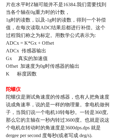
片在水平时
Z
轴可能并不是
16384.
我们需要找到
当各个轴在
0g
重力时的计数，
1g
时的读数，以及
-1g
时的读数，得到一个补偿
值，在每次读取
ADC
结果后都进行补偿。这个
过程我们称之为标定。用数学公式表示为
:
ADCx = K*Gx + Offset
ADCx
传感器输出
Gx
真实的加速值
Offset
加速度为
0g
时传感器的输出
K
标度因数
陀螺仪
陀螺仪是测试角速度的传感器，也有人把角速度
说成角速率，说的是一样的物理量。拿电机做例
子，当我们说一个电机
10
转每秒。一转是
360
度
,
那么它的主轴在一秒内转过
3600
度。也就是说这
个电机在转动时的角速度是
3600dps.dps
就是
dergee per second
度每秒
(
或者写成
deg/s).