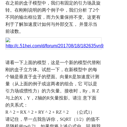
在之前的盒子模型中，我们有固定的引力场及旋
转。在刚刚说明的两个例子中，我们分析
了
2
个
不同的输出框位置，而力矢量保持不变。这更有
利于了解加速度计如何与外部交互，
并显示当
前读数。
请看一下上面的模型，这是一个新的模型代替刚
刚的盒子立方体。试想一下，在新模型中
的每
个轴是垂直于盒子的壁面。向量
R
是加速度计测
量（从上面的例子或这两者的组合，它
可以是
引力场或惯性力）的力矢量。接收时，
Ry
，
R Z
与上的
X
，
Y
，
Z
轴的
R
矢量投影。请注
意下面
的关系式：
R ^ 2 = RX ^ 2 + RY ^ 2 + RZ ^ 2
（公式
1
）
请记住，早一点我告诉你，
SQRT
（
1/2
）的值不
是随机的
〜
0.71
。如果您将上述公式中，回
顾我