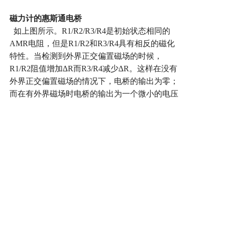
磁力计的惠斯通电桥
如上图所示。
R1/R2/R3/R4
是初始状态相同的
AMR
电阻，但是
R1/R2
和
R3/R4
具有相反的磁化
特性。当检测到外界正交偏置磁场的时候，
R1/R2
阻值增加
∆R
而
R3/R4
减少
∆R
。这样在没有
外界正交偏置磁场的情况下，电桥的输出为零；
而在有外界磁场时电桥的输出为一个微小的电压
∆V
。磁力计就是利用惠斯通电桥检测
AMR
阻值
的变化
,
来感觉外部的磁力
.
当然这里的
∆V
很小，
需要进入放大电路处理。
在些解释一下电桥的关键部件
AMR
电阻
,
也叫
各向异性磁电阻效应
,
简称磁控电阻
.
当外部的
磁
力线垂直于电阻时与外部磁力线平行于电阻时呈
现不一样的电阻率
.
HMC5883
是三轴的磁力计
,
当然它内部有三个
电桥
.
将三维磁阻传感器按照载体三维坐标系安
装
,
通过测量载体空间磁场的三维磁感应强度，