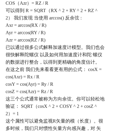
COS
（
Azr
）
= RZ / R
可以得到
R = SQRT
（
RX ^ 2 + RY ^ 2 + RZ ^
2
）
我们发现
当使用
arccos()
反余弦
:
Axr = arccos(RX / R)
Ayr = arccos(RY / R)
Azr = arccos(RZ / R)
已以通过很多公式解释加速度计模型。我们也会
很快解释陀螺仪
以及如何用加速度计和陀
螺仪
的数据进行整合，以得到更精确的角度估计。
在这之前
我们先来看看更有用的公式：
cosX =
cos(Axr) = Rx / R
cosY = cos(Ayr) = Ry / R
cosZ = cos(Azr) = Rz / R
这三个公式通常被称为方向余弦。你可以轻松地
验证：
SQRT
（
cosX ^ 2 + COSY ^ 2 + cosZ ^
2
）
= 1
这个属性可以避免监视
R
矢量的模（长度）。很
多时候，我们只对惯性矢量方向感兴趣，对
矢