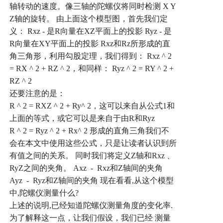
轴转动的速度。像三轴的陀螺仪将同时检测
X Y
Z
轴的旋转。
由上面这个模型图，首先我们定
义：
Rxz -
是
R
向量在
XZ
平面上的投影
Ryz -
是
R
向量在
XY
平面上的投影
Rxz
和
Rz
所形成的直
角三角形，利用勾股定理，我们得到：
Rxz ^ 2
= RX ^ 2 + RZ ^ 2
，和同样：
Ryz ^ 2 = RY ^ 2 +
RZ ^ 2
还要注意的是：
R ^ 2 = RXZ ^ 2 + Ry^ 2
，这可以来自从公式
1
和
上面的等式，或它可以是来自于由
R
和
Ryz
R ^ 2 = Ryz ^ 2 + Rx^ 2
形成的直角三角我们不
会在本文中使用这些公式，只是让读者认识到所
有值之间的关系。
同时我们将定义
Z
轴和
Rxz
、
RyZ
之间的夹角。
Axz - Rxz
和
Z
轴间的夹角
Ayz - Ryz
和
Z
轴间的夹角
现在看看
,
从这个模型
中
,
陀螺仪测量什么
?
上述的说明
,
已经知道陀螺仪测量角度的变化率
.
为了解释这一点，让我们假设，我们已经
测量