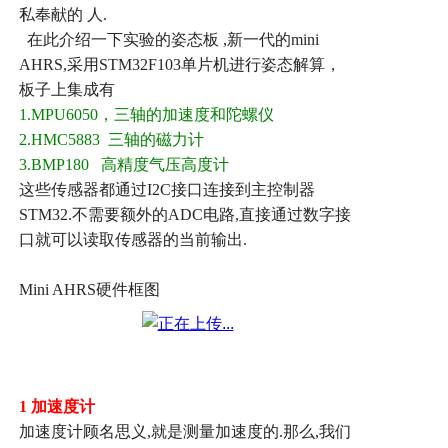
私奉献的
人
.
在此介绍一下实验的姿态板
,
新一代的
mini
AHRS,
采用
STM32F103
单片机进行姿态解算，
板子上集成有
1.MPU6050
，三轴的加速度和陀螺仪
2.HMC5883
三轴的磁力计
3.BMP180
高精度气压高度计
这些传感器都通过
I2C
接口连接到主控制器
STM32.
不需要额外的
ADC
电路
,
直接通过数字接
口就可以读取传感器的当前输出
.
Mini AHRS
硬件框图
1
加速度计
加速度计顾名思义
,
就是测量加速度的
.
那么
,
我们