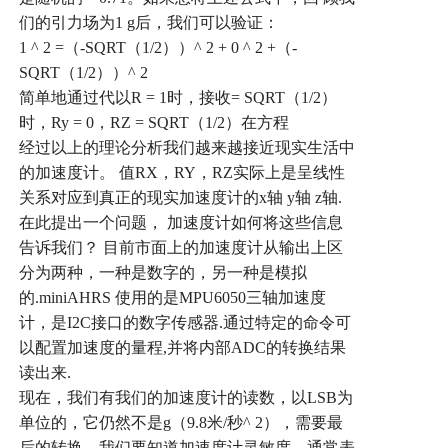
们的引力场为
1 g
后，我们可以验证：
1 ^ 2 =
（
-SQRT
（
1/2
））
^ 2 + 0 ^ 2 +
（
-
SQRT
（
1/2
））
^ 2
简单地通过代以
R = 1
时，接收
= SQRT
（
1/2
）
时，
Ry = 0
，
RZ = SQRT
（
1/2
）在方程
经过以上的理论分析我们越来越接近现实生活中
的加速度计。
值
RX
，
RY
，
RZ
实际上是呈线性
关系对应到真正的现实加速度计的
x
轴
y
轴
z
轴
.
在此提出一个问题，
加速度计如何将这些信息
告诉我们？
目前市面上的加速度计从输出上区
分为两种，一种是数字的，另一种是模拟
的
.miniAHRS
使用的是
MPU6050
三轴加速度
计，是
I2C
接口的数字传感器
.
通过特定的命令可
以配置加速度的量程
,
并将内部
ADC
的转换结果
读出来
.
现在，我们有我们的加速度计的读数，以
LSB
为
单位的，它仍然不是
g
（
9.8
米
/
秒
^ 2
），需要最
后的转换，我们要知道加速度计灵敏度，通常表