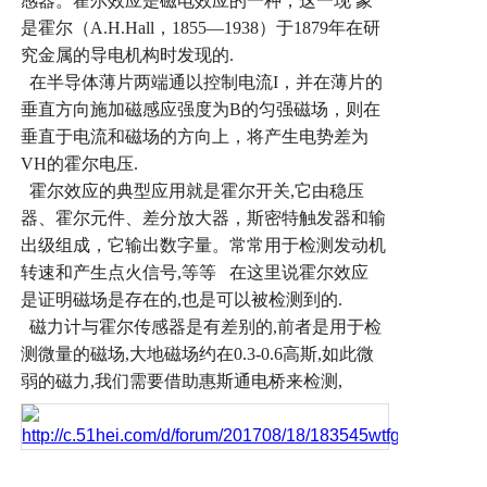
感器。霍尔效应是磁电效应的一种，这一现
象
是霍尔（
A.H.Hall
，
1855—1938
）于
1879
年在研
究金属的导电机构时发现的
.
在半导体薄片两端通以控制电流
I
，并在薄片的
垂直方向施加磁感应强度为
B
的匀强磁场，则在
垂直于电流和磁场的方向上，将产生电势差为
VH
的霍尔电压
.
霍尔效应的典型应用就是霍尔开关
,
它由稳压
器、霍尔元件、差分放大器，斯密特触发器和输
出级组成，它输出数字量。常常用于检测发动机
转速和产生点火信号
,
等等
在这里说霍尔效应
是证明磁场是存在的
,
也是可以被检测到的
.
磁力计与霍尔传感器是有差别的
,
前者是用于检
测微量的磁场
,
大地磁场约在
0.3-0.6
高斯
,
如此微
弱的磁力
,
我们需要借助惠斯通电桥来检测
,