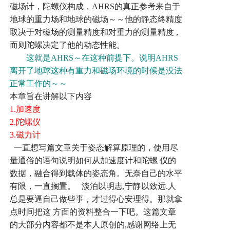
磁场计，陀螺仪构成，
AHRS
的真正参考来自于
地球的重力场和地球的磁场～～他的静态终精度
取决于对磁场的测量精度和对重力的测量精度
,
而则陀螺决定了他的动态性能。
这就是
AHRS
～在这种前提下。说明
AHRS
离开了地球这种有重力和磁场环境的时候是没法
正常工作的～～
本章旨在讲解以下内容
1.
加速度
2.
陀螺仪
3.
磁力计
一直想写篇文章关于姿态解算原理的，使用尽
量通俗的语句说明如何从加速度计和陀螺
仪的
数据，融合得到载体的姿态角。无奈自己的水平
有限，一直搁置。
淡泊以明志
,
宁静以致远
.
人
总是要逼自己做些事，才过得心安理得。那就拿
点时间把这
方面的资料整合一下吧。这篇文章
的大部分内容都不是本人原创的
,
感谢网络上无