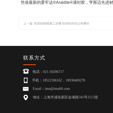
凭借最新的爱牢达®Araldite®灌封胶，亨斯迈
上一篇: 轻质砖隔墙施工步骤 轻质砖的优点有哪些
联系方式
电话：021-50206717
手机：18521506162，18930469278
Email：imu@imu66.com
地址：上海市浦东新区金湘路345号1513室