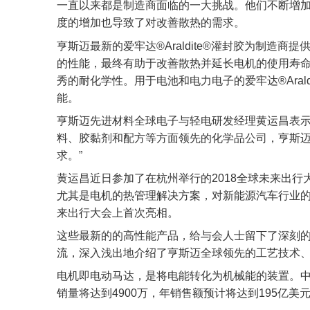
一直以来都是制造商面临的一大挑战。他们不断增
度的增加也导致了对改善散热的需求。
亨斯迈最新的爱牢达®Araldite®灌封胶为制造商
的性能，最终有助于改善散热并延长电机的使用寿命。
秀的耐化学性。用于电池和电力电子的爱牢达®Ara
能。
亨斯迈先进材料全球电子与轻电研发经理黄运昌表示
料、胶黏剂和配方等方面领先的化学品公司，亨斯
求。”
黄运昌近日参加了在杭州举行的2018全球未来出行
尤其是电机的热管理解决方案，对新能源汽车行业的长远
来出行大会上首次亮相。
这些最新的的高性能产品，给与会人士留下了深刻
流，深入浅出地介绍了亨斯迈全球领先的工艺技术
电机即电动马达，是将电能转化为机械能的装置。中国
销量将达到4900万，年销售额预计将达到195亿美元