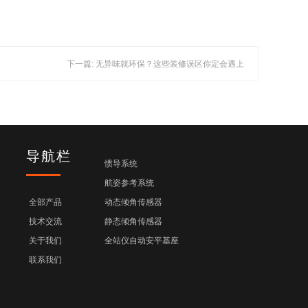
下一篇: 无异味就环保？这些装修误区你定会遇上
导航栏
惯导系统
航姿参考系统
全部产品
动态倾角传感器
技术交流
静态倾角传感器
关于我们
全站仪自动安平基座
联系我们