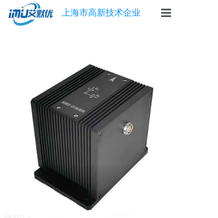
上海市高新技术企业
首页
惯导
陀螺仪
角速度仪
倾角传感器
自动安平基座