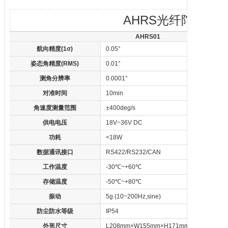
AHRS光纤
陀螺仪
AHRS01
航向精度(1σ)
0.05°
姿态角精度(RMS)
0.01°
测角分辨率
0.0001°
对准时间
10min
角速度测量范围
±400deg/s
供电电压
18V~36V DC
功耗
<18W
数据通讯接口
RS422/RS232/CAN
工作温度
-30℃~+60℃
存储温度
-50℃~+80℃
振动
5g (10~200Hz,sine)
防尘防水等级
IP54
外形尺寸
L208mm×W155mm×H171mm