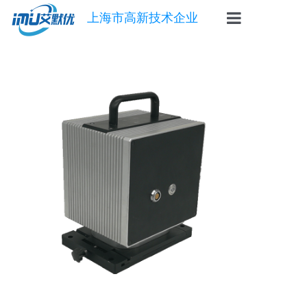
上海市高新技术企业
首页
惯导
陀螺仪
角速度仪
倾角传感器
自动安平基座